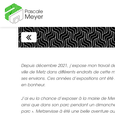
Aller
au
contenu
Depuis décembre 2021, j’expose mon travail de
ville de Metz dans différents endroits de cette me
ses environs. Ces années d’expositions ont été 
en bonheur.
J’ai eu la chance d’exposer à la mairie de Metz
ainsi que dans son parc pendant un dimanche «
parc ». Metzervisse à été une belle aventure au