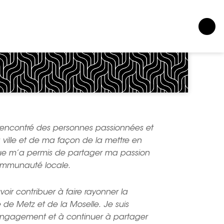
i rencontré des personnes passionnées et
ille et de ma façon de la mettre en
ique m’a permis de partager ma passion
 communauté locale.
oir contribuer à faire rayonner la
e de Metz et de la Moselle. Je suis
engagement et à continuer à partager